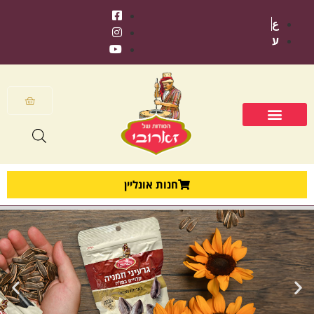
ع
ע
חנות אונליין