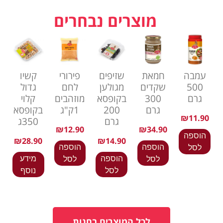
מוצרים נבחרים
עמבה
חמאת
שזיפים
פירורי
קשיו
500
שקדים
מגולען
לחם
גדול
גרם
300
בקופסא
מוזהבים
קלוי
גרם
200
1ק"ג
בקופסא
₪
11.90
גרם
350ג
₪
12.90
₪
34.90
הוספה
₪
28.90
₪
14.90
הוספה
הוספה
לסל
הוספה
מידע
לסל
לסל
לסל
נוסף
לכל המוצרים בחנות