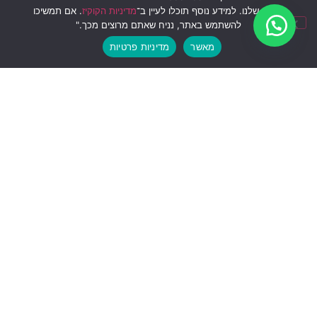
אני מאשר/ת את
מדיניות הפרטיות
ותנאי השימוש של האתר
באתר שלנו. למידע נוסף תוכלו לעיין ב־
מדיניות הקוקיז
. אם תמשיכו
להשתמש באתר, נניח שאתם מרוצים מכך."
שלחו לעדכונים
מאשר
מדיניות פרטיות
המוצרים שלנו:
תבלינים
אגוזים ופיצוחים
פירות יבשים
פירורי לחם
מוצרי קפה וקקאו
דבש וממרחים
ממתקים
טחינה
גרנולה ושיבולת שועל
זארוביפדיה
מתכונים
קטלוג מוצרים
הסיפור של זארובי
מדיניות פרטיות
العربية
(
ערבית
)
עברית