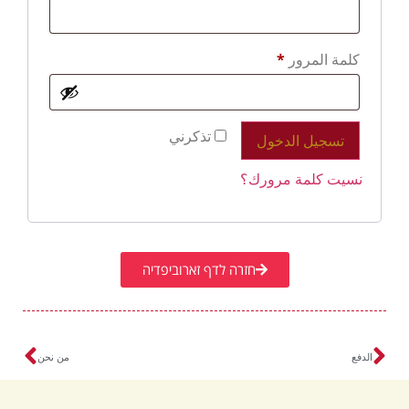
كلمة المرور
*
تذكرني
تسجيل الدخول
نسيت كلمة مرورك؟
חזרה לדף זארוביפדיה
الدفع
من نحن