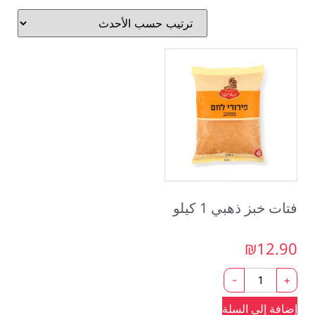
فتات خبز ذهبي 1 كيلو
₪
12.90
-
+
إضافة إلى السلة