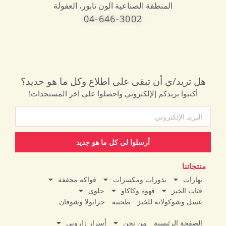
المنطقة الصناعية الون تابور، العفولة
04-646-3002
هل تريد/ي أن تبقى على اطلاع وكل ما هو جديد؟
أكتبوا بريدكم إلإلكتروني واحصلوا على اخر المستجدات!
أرسلوا لي كل ما هو جديد
منتجاتنا
بهارات
بذورات ومكسرات
فواكه مجففة
فتات الخبز
قهوة وكاكاو
حلوى
عسل وشوكولاتة للخبز
طحينة
جرانولا وشوفان
الصفحة الرئيسية
من نحن
أسرار زاروبي