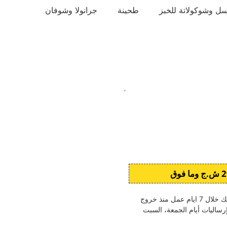
ل وشوكولاتة للخبز
طحينة
جرانولا وشوفان
.
بعد استلام الطلبية والمصادقة عليها، تُرسل الرزمة اليك خلال 7 ايام عمل منذ خروج
إرساليات أيام الجمعة، السبت