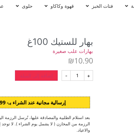
ة
فتات الخبز
قهوة وكاكاو
حلوى
عس
بهار للستيك 100غ
بهارات علب صغيرة
₪
10.90
+
-
إضافة إلى السلة
إرسالية مجانية عند الشراء بـ- 299 ش.ج وما فوق
الرزمة من المخازن ( لا يشمل يوم الشراء ). لا توجد 
والاعياد.