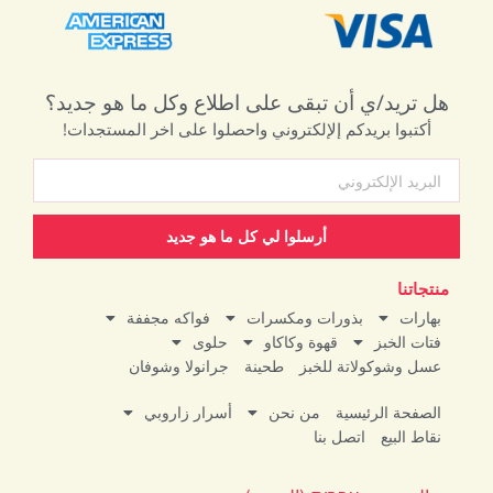
هل تريد/ي أن تبقى على اطلاع وكل ما هو جديد؟
أكتبوا بريدكم إلإلكتروني واحصلوا على اخر المستجدات!
أرسلوا لي كل ما هو جديد
منتجاتنا
بهارات
بذورات ومكسرات
فواكه مجففة
فتات الخبز
قهوة وكاكاو
حلوى
عسل وشوكولاتة للخبز
طحينة
جرانولا وشوفان
الصفحة الرئيسية
من نحن
أسرار زاروبي
نقاط البيع
اتصل بنا