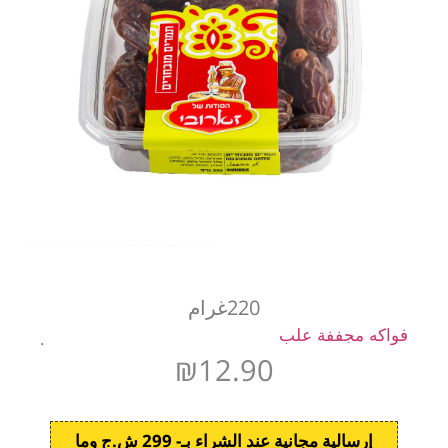
220غرام
فواكه مجففة علب
.
₪
12.90
إرسالية مجانية عند الشراء بـ- 299 ش.ج وما