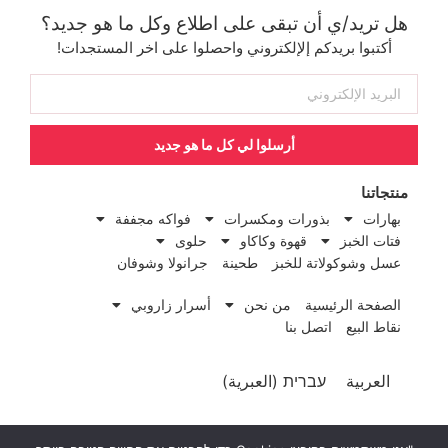
هل تريد/ي أن تبقى على اطلاع وكل ما هو جديد؟
أكتبوا بريدكم إلإلكتروني واحصلوا على اخر المستجدات!
أرسلوا لي كل ما هو جديد
منتجاتنا
بهارات
بذورات ومكسرات
فواكه مجففة
فتات الخبز
قهوة وكاكاو
حلوى
عسل وشوكولاتة للخبز
طحينة
جرانولا وشوفان
الصفحة الرئيسية
من نحن
أسرار زاروبي
نقاط البيع
اتصل بنا
العربية
עברית
(
العبرية
)