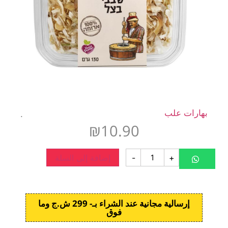
بهارات علب
.
₪
10.90
+
-
إضافة إلى السلة
إرسالية مجانية عند الشراء بـ- 299 ش.ج وما
فوق