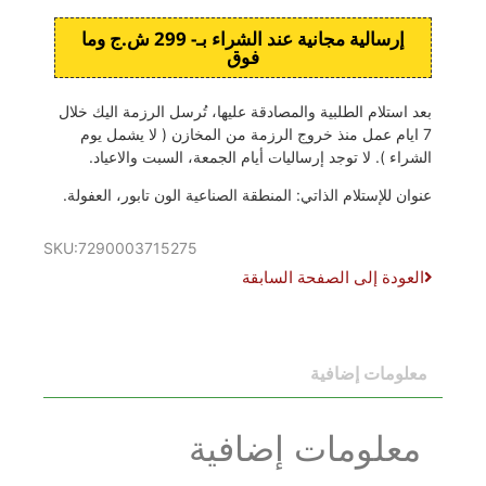
إرسالية مجانية عند الشراء بـ- 299 ش.ج وما
فوق
بعد استلام الطلبية والمصادقة عليها، تُرسل الرزمة اليك خلال
7 ايام عمل منذ خروج الرزمة من المخازن ( لا يشمل يوم
الشراء ). لا توجد إرساليات أيام الجمعة، السبت والاعياد.
عنوان للإستلام الذاتي: المنطقة الصناعية الون تابور، العفولة.
SKU:7290003715275
العودة إلى الصفحة السابقة
معلومات إضافية
معلومات إضافية