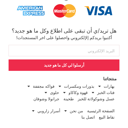
هل تريد/ي أن تبقى على اطلاع وكل ما هو جديد؟
أكتبوا بريدكم إلإلكتروني واحصلوا على اخر المستجدات!
أرسلوا لي كل ما هو جديد
منتجاتنا
بهارات
بذورات ومكسرات
فواكه مجففة
فتات الخبز
قهوة وكاكاو
حلوى
عسل وشوكولاتة للخبز
طحينة
جرانولا وشوفان
الصفحة الرئيسية
من نحن
أسرار زاروبي
نقاط البيع
اتصل بنا