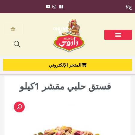
ع
ע
المتجر الإلكتروني
فستق حلبي مقشر 1كيلو