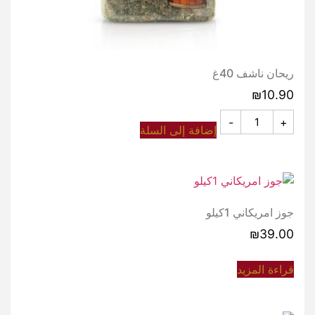
ريحان ناشف 40غ
₪
10.90
-
+
إضافة إلى السلة
جوز امريكاني 1كيلو
₪
39.00
قراءة المزيد