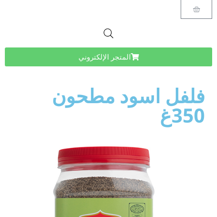
المتجر الإلكتروني
فلفل اسود مطحون
350غ