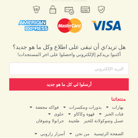
هل تريد/ي أن تبقى على اطلاع وكل ما هو جديد؟
أكتبوا بريدكم إلإلكتروني واحصلوا على اخر المستجدات!
أرسلوا لي كل ما هو جديد
منتجاتنا
بهارات
بذورات ومكسرات
فواكه مجففة
فتات الخبز
قهوة وكاكاو
حلوى
عسل وشوكولاتة للخبز
طحينة
جرانولا وشوفان
الصفحة الرئيسية
من نحن
أسرار زاروبي