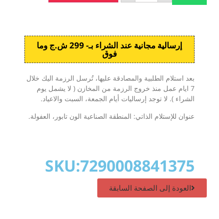
إرسالية مجانية عند الشراء بـ- 299 ش.ج وما
فوق
بعد استلام الطلبية والمصادقة عليها، تُرسل الرزمة اليك خلال
7 ايام عمل منذ خروج الرزمة من المخازن ( لا يشمل يوم
الشراء ). لا توجد إرساليات أيام الجمعة، السبت والاعياد.
عنوان للإستلام الذاتي: المنطقة الصناعية الون تابور، العفولة.
SKU:7290008841375
العودة إلى الصفحة السابقة