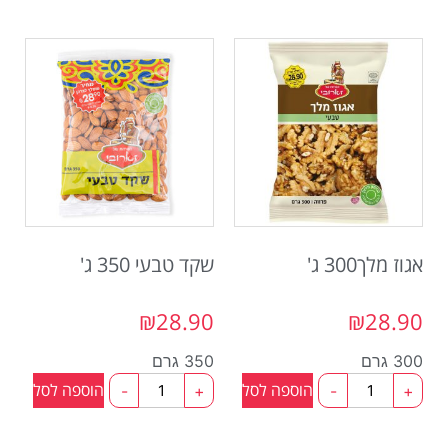
אגוז מלך300 ג'
שקד טבעי 350 ג'
₪
28.90
₪
28.90
300 גרם
350 גרם
הוספה לסל
הוספה לסל
-
+
-
+