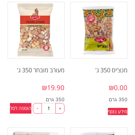
מנצ'יס 350 ג'
מעורב מובחר 350 ג'
₪
19.90
₪
0.00
350 גרם
350 גרם
הוספה לסל
-
+
מידע נוסף