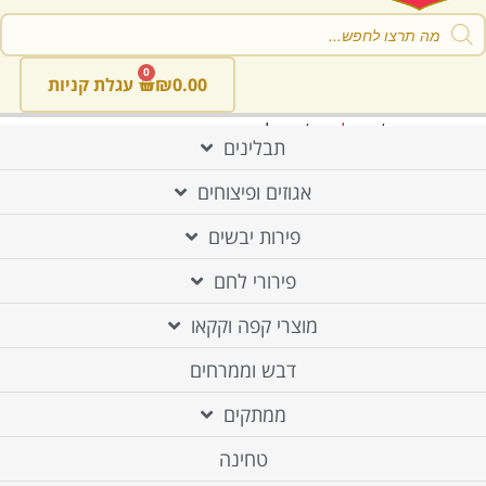
Product
searc
0
0.00
₪
עגלת קניות
עמוד הבית
/
תבלינים
/ תבלינים קטנים בצנצנת
תבלינים
תבלינים קטנים
אגוזים ופיצוחים
בצנצנת
פירות יבשים
פירורי לחם
תבלינים
מוצרי קפה וקקאו
אגוזים ופיצוחים
דבש וממרחים
פירות יבשים
ממתקים
פירורי לחם
טחינה