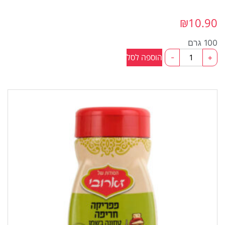
₪
10.90
100 גרם
כמות
הוספה לסל
-
+
של
פפריקה
מתוקה
100ג