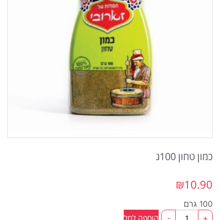
כמון טחון 100ג
₪
10.90
100 גרם
כמות
הוספה לסל
-
+