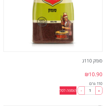
סומק 110ג
₪
10.90
110 גרם
כמות
הוספה לסל
-
+
של
סומק
110ג