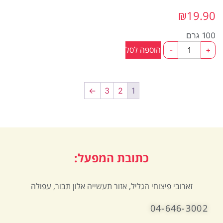
₪
19.90
100 גרם
כמות
הוספה לסל
-
+
של
אגוז
מוסקט
שלם
100ג
←
3
2
1
כתובת המפעל:
זארובי פיצוחי הגליל, אזור תעשייה אלון תבור, עפולה
04-646-3002