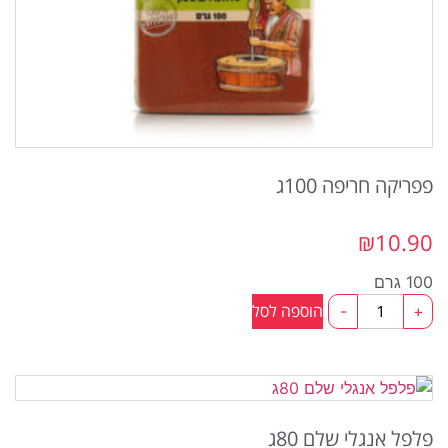
פפריקה חריפה 100ג
₪
10.90
100 גרם
כמות
הוספה לסל
-
+
של
פפריקה
חריפה
100ג
פלפל אנגלי שלם 80ג