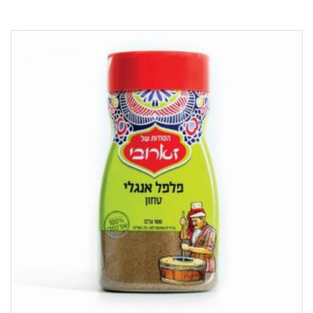
פלפל
שחור
טחון
100ג