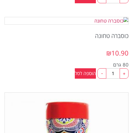
אורגנו
60ג
כוסברה טחונה
₪
10.90
80 גרם
כמות
הוספה לסל
-
+
של
כוסברה
טחונה