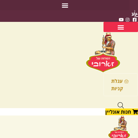
לג
תוכן
ع
ע
עגלת
קניות
חנות אונליין