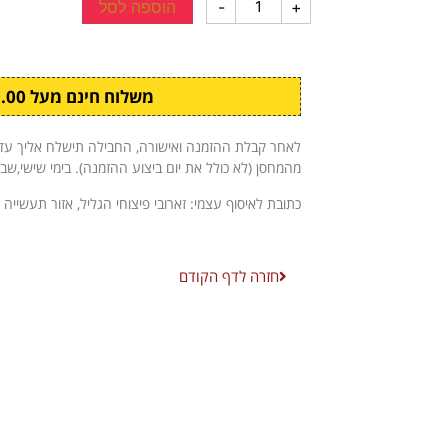
+
-
הוספה לסל
משלוח חינם מעל ₪299.00
מהמחסן (לא כולל את יום ביצוע ההזמנה). בימי שישי,שב
כתובת לאיסוף עצמי: זארובי פיצוחי הגליל, אזור תעשייה 
חזרה לדף הקודם