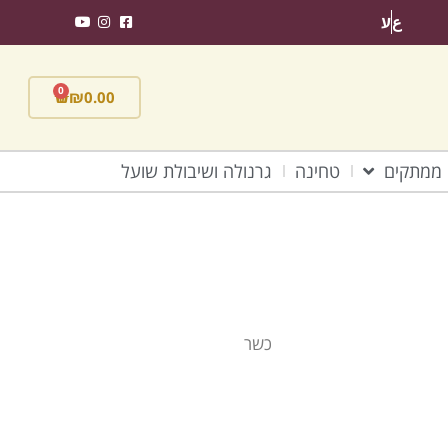
ع
ע
0
₪
0.00
ממתקים
טחינה
גרנולה ושיבולת שועל
כשר