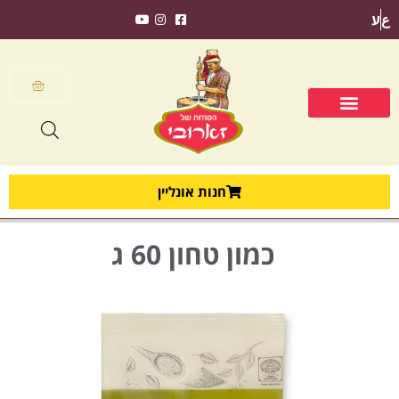
ع
ע
חנות אונליין
כמון טחון 60 ג