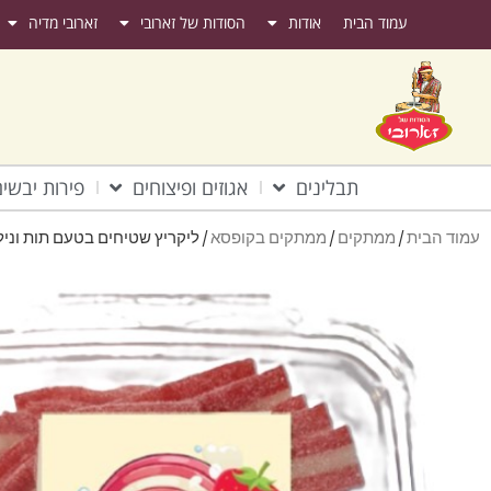
עמוד הבית
אודות
הסודות של זארובי
זארובי מדיה
תבלינים
אגוזים ופיצוחים
פירות יבשי
עמוד הבית
/
ממתקים
/
ממתקים בקופסא
/ ליקריץ שטיחים בטעם תות וניל 140 גרם – קופס