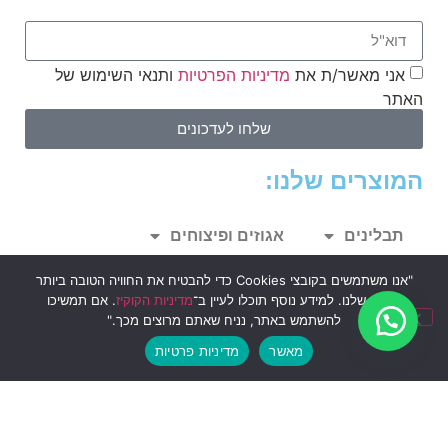
אני מאשר/ת את
מדיניות הפרטיות
ותנאי השימוש של
האתר
שלחו לעדכונים
המוצרים שלנו:
תבלינים
אגוזים ופיצוחים
"אנו משתמשים בקובצי Cookies כדי להבטיח את החוויה הטובה ביותר
פירות יבשים
פירורי לחם
באתר שלנו. למידע נוסף תוכלו לעיין ב־
מדיניות הקוקיז
. אם תמשיכו
להשתמש באתר, נניח שאתם מרוצים מכך."
מוצרי קפה וקקאו
דבש וממרחים
מאשר
מדיניות פרטיות
ממתקים
טחינה
גרנולה ושיבולת שועל