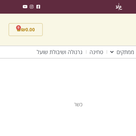
ع
ע
0
₪
0.00
ממתקים
טחינה
גרנולה ושיבולת שועל
כשר