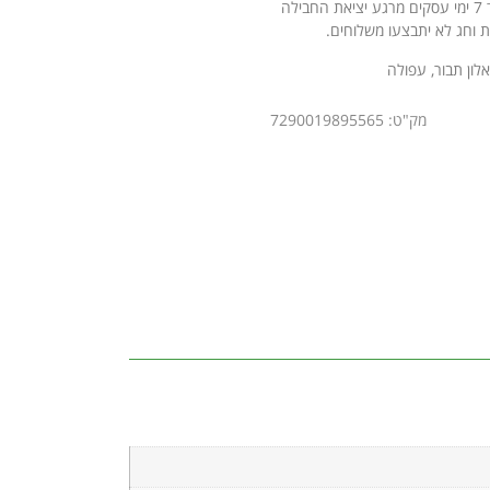
לאחר קבלת ההזמנה ואישורה, החבילה תישלח אליך עד 7 ימי עסקים מרגע יציאת החבילה
ת וחג לא יתבצעו משלוחים.
אלון תבור, עפולה
מק"ט: 7290019895565