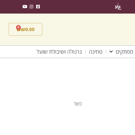
ع
ע
0
₪
0.00
ממתקים
טחינה
גרנולה ושיבולת שועל
כשר