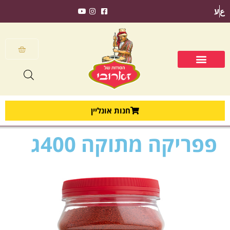
ع
ע
חנות אונליין
פפריקה מתוקה 400ג