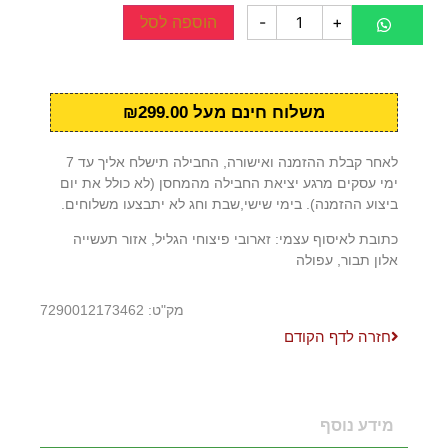
+
-
הוספה לסל
משלוח חינם מעל ₪299.00
לאחר קבלת ההזמנה ואישורה, החבילה תישלח אליך עד 7
ימי עסקים מרגע יציאת החבילה מהמחסן (לא כולל את יום
ביצוע ההזמנה). בימי שישי,שבת וחג לא יתבצעו משלוחים.
כתובת לאיסוף עצמי: זארובי פיצוחי הגליל, אזור תעשייה
אלון תבור, עפולה
מק"ט: 7290012173462
חזרה לדף הקודם
מידע נוסף