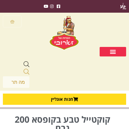
ع
ע
חנות אונליין
קוקטייל טבע בקופסא 200
גרם