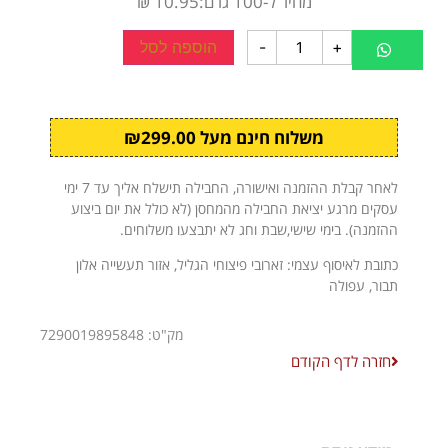
מחיר ל-100 גרם:10.95 ₪
+
-
הוספה לסל
משלוח חינם מעל ₪299.00
לאחר קבלת ההזמנה ואישורה, החבילה תישלח אליך עד 7 ימי
עסקים מרגע יציאת החבילה מהמחסן (לא כולל את יום ביצוע
ההזמנה). בימי שישי,שבת וחג לא יתבצעו משלוחים.
כתובת לאיסוף עצמי: זארובי פיצוחי הגליל, אזור תעשייה אלון
תבור, עפולה
מק"ט: 7290019895848
חזרה לדף הקודם