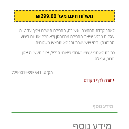
משלוח חינם מעל ₪299.00
לאחר קבלת ההזמנה ואישורה, החבילה תישלח אליך עד 7 ימי
עסקים מרגע יציאת החבילה מהמחסן (לא כולל את יום ביצוע
ההזמנה). בימי שישי,שבת וחג לא יתבצעו משלוחים.
כתובת לאיסוף עצמי: זארובי פיצוחי הגליל, אזור תעשייה אלון
תבור, עפולה
מק"ט: 7290019895541
חזרה לדף הקודם
מידע נוסף
מידע נוסף