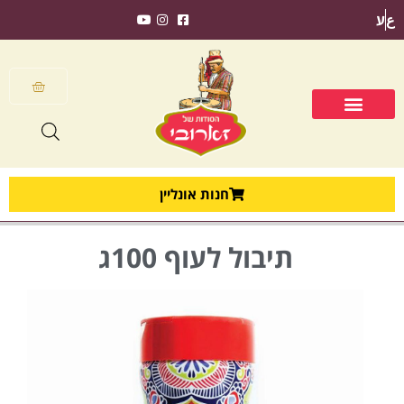
ع
ע
חנות אונליין
תיבול לעוף 100ג