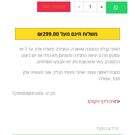
+
-
הוספה לסל
משלוח חינם מעל ₪299.00
לאחר קבלת ההזמנה ואישורה, החבילה תישלח אליך עד 7 ימי
עסקים מרגע יציאת החבילה מהמחסן (לא כולל את יום ביצוע
ההזמנה). בימי שישי,שבת וחג לא יתבצעו משלוחים.
כתובת לאיסוף עצמי: זארובי פיצוחי הגליל, אזור תעשייה אלון
תבור, עפולה
מק"ט: 7290008841689
חזרה לדף הקודם
מידע נוסף