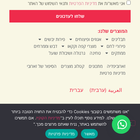
אני מאשר/ת את
מדיניות הפרטיות
ותנאי השימוש של האתר
שלחו לעדכונים
המוצרים שלנו:
תבלינים
אגוזים ופיצוחים
פירות יבשים
פירורי לחם
מוצרי קפה וקקאו
דבש וממרחים
ממתקים
טחינה
גרנולה ושיבולת שועל
זארוביפדיה
מתכונים
קטלוג מוצרים
הסיפור של זארובי
מדיניות פרטיות
العربية
(
ערבית
)
עברית
"אנו משתמשים בקובצי Cookies כדי להבטיח את החוויה הטובה ביותר
באתר שלנו. למידע נוסף תוכלו לעיין ב־
מדיניות הקוקיז
. אם תמשיכו
להשתמש באתר, נניח שאתם מרוצים מכך."
© All rights reserved ZARUBI
מאשר
מדיניות פרטיות