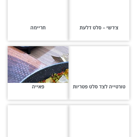
צ׳רשי – סלט דלעת
חריימה
טורטייה לצד סלט פטריות
פאייה