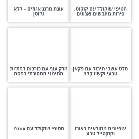
חטיפי שוקולד עם קוקוס,
עוגת מרנג אגוזים – ללא
פירות מיובשים ואגוזים
גלוטן
סלט עשבי תיבול עם פקאן
מרק עוף עם כורכום לפת'ות
טבעי וקשיו קלוי
התימני המסורתי בפסח
עופיונים ממולאים באורז
חטיפי שוקולד עם Zmix
וקוקטייל טבע